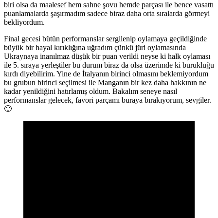
biri olsa da maalesef hem sahne şovu hemde parçası ile bence vasattı
puanlamalarda şaşırmadım sadece biraz daha orta sıralarda görmeyi
bekliyordum.
Final gecesi bütün performanslar sergilenip oylamaya geçildiğinde
büyük bir hayal kırıklığına uğradım çünkü jüri oylamasında
Ukraynaya inanılmaz düşük bir puan verildi neyse ki halk oylaması
ile 5. sıraya yerleştiler bu durum biraz da olsa üzerimde ki burukluğu
kırdı diyebilirim. Yine de İtalyanın birinci olmasını beklemiyordum
bu grubun birinci seçilmesi ile Manganın bir kez daha hakkının ne
kadar yenildiğini hatırlamış oldum. Bakalım seneye nasıl
performanslar gelecek, favori parçamı buraya bırakıyorum, sevgiler.
🙂