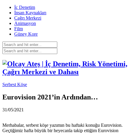
İç Denetim
İnsan Kaynakları
Çağrı Merkezi
Animasyon
Film
Güney Kore
Serbest Köşe
Eurovision 2021’in Ardından…
31/05/2021
Merhabalar, serbest köşe yazımın bu haftaki konuğu Eurovision.
Geçtiğimiz hafta büyük bir heyecanla takip ettiğim Eurovision