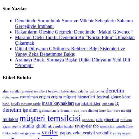
Son Yazılar
Denetimde Sorumluluk Sınırı ve Mücbir Sebeplerin Sahanın
Gerçeğiyle İmtihanı
Rakamların Ötesine Geçmek: Denetimde “Makul Güvence”
Masanın Öteki Tarafı: Denetimi Bir “Korku Filmi” Olmaktan
Çıkarmak
Dijital Dünyanın Görünmez Rehberi: Bilgi Sistemleri ve
Yapay Zeka Denetimine Bakış
Aramayı Bırak, Sormaya Başla: Dijital Dünyanın Yeni Dili
“Prompt”
Etiket Bulutu
denetim
altın kurallar
anestezi teknikeri
beykent üniversitesi
calcifer
call center
enstrüman
erişim
erişim müşteri hizmetleri
festival
güney kore
dijitalleşme
iç
insan kaynakları
iso
istatistikler
howl
howl's moving castle
istihdam
denetim
işe alım
iş olanakları
k-drama
k-pop
kore dizileri
kore fanı
kore müziği
müşteri temsilcisi
mülakat
risk yönetimi
pandemi
ruhların
studio ghibli
tavsiyeler
tbb
kaçışı
sophie
sık yapılan hatalar
temsilcilik
temsilcilikte
veriler
yapay zeka
yeniyıl
yetkinlik
dikkat edilmesi gerekenler
yürüyen şato