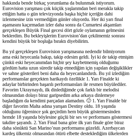
hakkında bende birkaç yorumlama da bulunmak istiyorum.
Eurovision yarışması çok küçük yaşlarımdan beri merakla takip
ettiğim hatta o gün televizyonda başka hiçbir içeriğin dahi
izlenmesine izin vermediğim günler oluyordu. Her iki yarı final
aşamasını kaçırmadan izler daha sonra da Cumartesi akşamları
gerçekleşen Büyük Final gecesi dört gözle oylamanın gelmesini
beklerdim. Bu bekleyişlerim Eurovision’dan çekilmemiz sonrası
kendini büyük bir boşluğa bıraktı diyebilirim.
Bu yıl gerçekleşen Eurovision yarışmasına nedendir bilmiyorum
ama eski heyecanla bakıp, takip edesim geldi. İyi ki de takip etmişim
çünkü eski heyecanımdan hiçbir şey kaybetmemiş olduğumu
gördüm hatta uzun süredir takip etmediğim için yapılan değişiklikler
ve sahne gösterileri beni daha da heyecanlandırdı. Bu yıl izlediğim
performanslar gerçekten harikaydı özellikle 1. Yarı Finalde ki
adaylar birbirinden başarılı performansları ile resmen büyülediler.
Favorim Ukraynaydı, ilk dinlediğimde çok farklı bir melodisi
olmasından dolayı biraz garipsedim arka arkaya dinlemeye
başladığım da kendimi parçadan alamadım. 🙂 1. Yarı Finalde bir
diğer favorim Malta adına yarışan Destiny oldu. 18 yaşında
olduğunu öğrenince şok geçirdim hem büyük göstermesinden
hemde 18 yaşında böylesine güçlü bir ses ve performans göstermesi
takdire şayandı. 2. Yarı Final bana göre ilk yarı finale göre biraz
daha sönüktü San Marino’nun performansı güzeldi. Azerbaycan
kardeş ülkemiz olmasından ötürü elbette desteklediğim ülkelerden