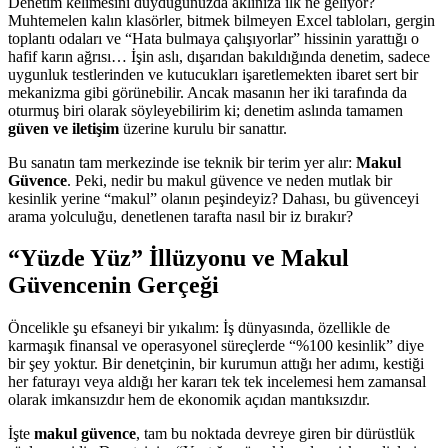
Denetim kelimesini duyduğunuzda aklınıza ilk ne geliyor?
Muhtemelen kalın klasörler, bitmek bilmeyen Excel tabloları, gergin
toplantı odaları ve “Hata bulmaya çalışıyorlar” hissinin yarattığı o
hafif karın ağrısı… İşin aslı, dışarıdan bakıldığında denetim, sadece
uygunluk testlerinden ve kutucukları işaretlemekten ibaret sert bir
mekanizma gibi görünebilir. Ancak masanın her iki tarafında da
oturmuş biri olarak söyleyebilirim ki; denetim aslında tamamen
güven ve iletişim
üzerine kurulu bir sanattır.
Bu sanatın tam merkezinde ise teknik bir terim yer alır:
Makul
Güvence
. Peki, nedir bu makul güvence ve neden mutlak bir
kesinlik yerine “makul” olanın peşindeyiz? Dahası, bu güvenceyi
arama yolculuğu, denetlenen tarafta nasıl bir iz bırakır?
“Yüzde Yüz” İllüzyonu ve Makul
Güvencenin Gerçeği
Öncelikle şu efsaneyi bir yıkalım: İş dünyasında, özellikle de
karmaşık finansal ve operasyonel süreçlerde “%100 kesinlik” diye
bir şey yoktur. Bir denetçinin, bir kurumun attığı her adımı, kestiği
her faturayı veya aldığı her kararı tek tek incelemesi hem zamansal
olarak imkansızdır hem de ekonomik açıdan mantıksızdır.
İşte
makul güvence
, tam bu noktada devreye giren bir dürüstlük