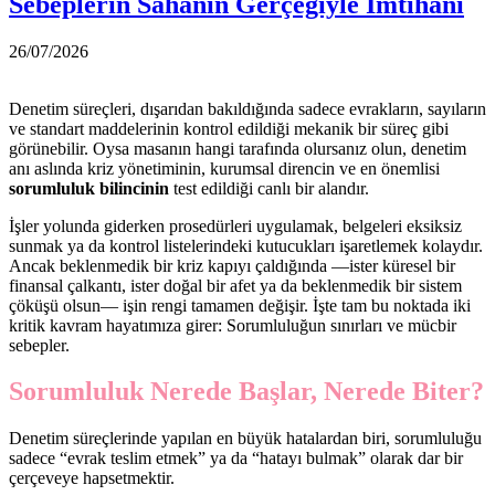
Sebeplerin Sahanın Gerçeğiyle İmtihanı
26/07/2026
Denetim süreçleri, dışarıdan bakıldığında sadece evrakların, sayıların
ve standart maddelerinin kontrol edildiği mekanik bir süreç gibi
görünebilir. Oysa masanın hangi tarafında olursanız olun, denetim
anı aslında kriz yönetiminin, kurumsal direncin ve en önemlisi
sorumluluk bilincinin
test edildiği canlı bir alandır.
İşler yolunda giderken prosedürleri uygulamak, belgeleri eksiksiz
sunmak ya da kontrol listelerindeki kutucukları işaretlemek kolaydır.
Ancak beklenmedik bir kriz kapıyı çaldığında —ister küresel bir
finansal çalkantı, ister doğal bir afet ya da beklenmedik bir sistem
çöküşü olsun— işin rengi tamamen değişir. İşte tam bu noktada iki
kritik kavram hayatımıza girer: Sorumluluğun sınırları ve mücbir
sebepler.
Sorumluluk Nerede Başlar, Nerede Biter?
Denetim süreçlerinde yapılan en büyük hatalardan biri, sorumluluğu
sadece “evrak teslim etmek” ya da “hatayı bulmak” olarak dar bir
çerçeveye hapsetmektir.