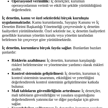
Operasyonel verimlilik:
İç denetçiler, kurumun
operasyonlarının verimli ve etkili bir şekilde yürütüldüğünü
değerlendirir.
İç denetim, kamu ve özel sektördeki birçok kuruluşta
uygulanmaktadır.
Kamu kurumlarında, Sayıştay Kanunu ve İç
Denetim Birimi Başkanlığı Yönetmeliği çerçevesinde iç denetim
faaliyetleri yürütülmektedir. Özel sektörde ise, iç denetim faaliyetleri
genellikle kurumun yönetim kurulu veya yönetim tarafından
belirlenen bir çerçeveye göre yürütülmektedir.
İç denetim, kurumlara birçok fayda sağlar.
Bunlardan bazıları
şunlardır:
Risklerin azaltılması:
İç denetim, kurumun karşılaştığı
riskleri belirlemesine ve yönetmesine yardımcı olarak riskleri
azaltır.
Kontrol sisteminin geliştirilmesi:
İç denetim, kurumun iç
kontrol sisteminin tasarımını, etkinliğini ve yeterliliğini
değerlendirerek kontrol sisteminin geliştirilmesine katkıda
bulunur.
Mali tabloların güvenilirliğinin artırılması:
İç denetçiler,
mali tabloların güvenilirliğini ve yasalara uygunluğunu
değerlendirerek yatırımcılar ve diğer paydaşlar için güven
sağlar.