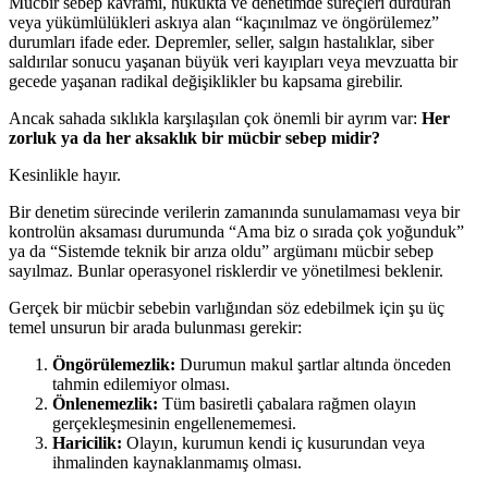
Mücbir sebep kavramı, hukukta ve denetimde süreçleri durduran
veya yükümlülükleri askıya alan “kaçınılmaz ve öngörülemez”
durumları ifade eder. Depremler, seller, salgın hastalıklar, siber
saldırılar sonucu yaşanan büyük veri kayıpları veya mevzuatta bir
gecede yaşanan radikal değişiklikler bu kapsama girebilir.
Ancak sahada sıklıkla karşılaşılan çok önemli bir ayrım var:
Her
zorluk ya da her aksaklık bir mücbir sebep midir?
Kesinlikle hayır.
Bir denetim sürecinde verilerin zamanında sunulamaması veya bir
kontrolün aksaması durumunda “Ama biz o sırada çok yoğunduk”
ya da “Sistemde teknik bir arıza oldu” argümanı mücbir sebep
sayılmaz. Bunlar operasyonel risklerdir ve yönetilmesi beklenir.
Gerçek bir mücbir sebebin varlığından söz edebilmek için şu üç
temel unsurun bir arada bulunması gerekir:
Öngörülemezlik:
Durumun makul şartlar altında önceden
tahmin edilemiyor olması.
Önlenemezlik:
Tüm basiretli çabalara rağmen olayın
gerçekleşmesinin engellenememesi.
Haricilik:
Olayın, kurumun kendi iç kusurundan veya
ihmalinden kaynaklanmamış olması.