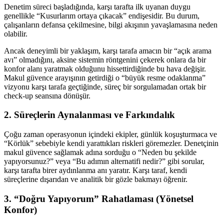
Denetim süreci başladığında, karşı tarafta ilk uyanan duygu
genellikle “Kusurlarım ortaya çıkacak” endişesidir. Bu durum,
çalışanların defansa çekilmesine, bilgi akışının yavaşlamasına neden
olabilir.
Ancak deneyimli bir yaklaşım, karşı tarafa amacın bir “açık arama
avı” olmadığını, aksine sistemin röntgenini çekerek onlara da bir
konfor alanı yaratmak olduğunu hissettirdiğinde bu hava değişir.
Makul güvence arayışının getirdiği o “büyük resme odaklanma”
vizyonu karşı tarafa geçtiğinde, süreç bir sorgulamadan ortak bir
check-up seansına dönüşür.
2. Süreçlerin Aynalanması ve Farkındalık
Çoğu zaman operasyonun içindeki ekipler, günlük koşuşturmaca ve
“Körlük” sebebiyle kendi yarattıkları riskleri göremezler. Denetçinin
makul güvence sağlamak adına sorduğu o “Neden bu şekilde
yapıyorsunuz?” veya “Bu adımın alternatifi nedir?” gibi sorular,
karşı tarafta birer aydınlanma anı yaratır. Karşı taraf, kendi
süreçlerine dışarıdan ve analitik bir gözle bakmayı öğrenir.
3. “Doğru Yapıyorum” Rahatlaması (Yönetsel
Konfor)