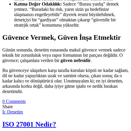
Katma Değer Odaklılık:
Sadece “Burası yanlış” demek
yetmez. “Buradaki bu risk, yarın sizin şu hedefinize
ulaşmanızı engelleyebilir” diyerek resmi büyütebilmek,
denetçiyi bir “gardiyan” olmaktan çıkarıp “güvenilir bir
stratejik ortak” konumuna yükseltir.
Güvence Vermek, Güven İnşa Etmektir
Günün sonunda, denetim esnasında makul güvence vermek sadece
teknik bir zorunluluk veya rapor formatının bir parçası değildir. O
güvence; çalışanlara verilen bir
güven nefesidir
.
Bu güvenceye ulaşırken karşı tarafla kurulan köprü ne kadar sağlam,
dil ne kadar yapaylıktan uzak ve samimi olursa, çıkan sonuç da o
kadar kalıcı ve dönüştürücü olur. Unutmayalım ki; en iyi denetim,
arkasında korku değil, daha iyiye gitme iştahı ve netlik bırakan
denetimdir.
0 Comments
Share
İç Denetim
ISO 27001 Nedir?