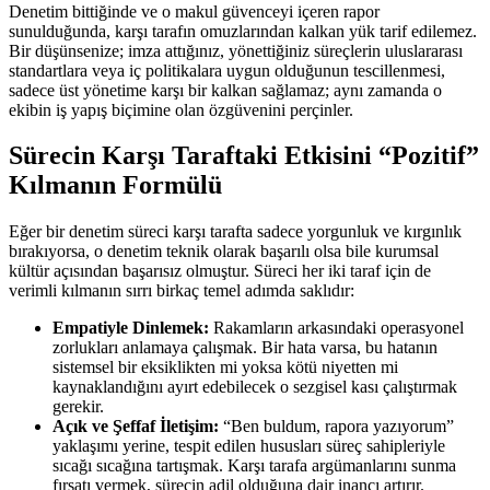
Denetim bittiğinde ve o makul güvenceyi içeren rapor
sunulduğunda, karşı tarafın omuzlarından kalkan yük tarif edilemez.
Bir düşünsenize; imza attığınız, yönettiğiniz süreçlerin uluslararası
standartlara veya iç politikalara uygun olduğunun tescillenmesi,
sadece üst yönetime karşı bir kalkan sağlamaz; aynı zamanda o
ekibin iş yapış biçimine olan özgüvenini perçinler.
Sürecin Karşı Taraftaki Etkisini “Pozitif”
Kılmanın Formülü
Eğer bir denetim süreci karşı tarafta sadece yorgunluk ve kırgınlık
bırakıyorsa, o denetim teknik olarak başarılı olsa bile kurumsal
kültür açısından başarısız olmuştur. Süreci her iki taraf için de
verimli kılmanın sırrı birkaç temel adımda saklıdır:
Empatiyle Dinlemek:
Rakamların arkasındaki operasyonel
zorlukları anlamaya çalışmak. Bir hata varsa, bu hatanın
sistemsel bir eksiklikten mi yoksa kötü niyetten mi
kaynaklandığını ayırt edebilecek o sezgisel kası çalıştırmak
gerekir.
Açık ve Şeffaf İletişim:
“Ben buldum, rapora yazıyorum”
yaklaşımı yerine, tespit edilen hususları süreç sahipleriyle
sıcağı sıcağına tartışmak. Karşı tarafa argümanlarını sunma
fırsatı vermek, sürecin adil olduğuna dair inancı artırır.