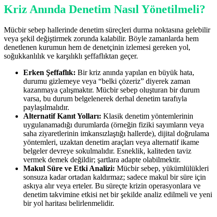
Kriz Anında Denetim Nasıl Yönetilmeli?
Mücbir sebep hallerinde denetim süreçleri durma noktasına gelebilir
veya şekil değiştirmek zorunda kalabilir. Böyle zamanlarda hem
denetlenen kurumun hem de denetçinin izlemesi gereken yol,
soğukkanlılık ve karşılıklı şeffaflıktan geçer.
Erken Şeffaflık:
Bir kriz anında yapılan en büyük hata,
durumu gizlemeye veya “belki çözeriz” diyerek zaman
kazanmaya çalışmaktır. Mücbir sebep oluşturan bir durum
varsa, bu durum belgelenerek derhal denetim tarafıyla
paylaşılmalıdır.
Alternatif Kanıt Yolları:
Klasik denetim yöntemlerinin
uygulanamadığı durumlarda (örneğin fiziki sayımların veya
saha ziyaretlerinin imkansızlaştığı hallerde), dijital doğrulama
yöntemleri, uzaktan denetim araçları veya alternatif ikame
belgeler devreye sokulmalıdır. Esneklik, kaliteden taviz
vermek demek değildir; şartlara adapte olabilmektir.
Makul Süre ve Etki Analizi:
Mücbir sebep, yükümlülükleri
sonsuza kadar ortadan kaldırmaz; sadece makul bir süre için
askıya alır veya erteler. Bu süreçte krizin operasyonlara ve
denetim takvimine etkisi net bir şekilde analiz edilmeli ve yeni
bir yol haritası belirlenmelidir.