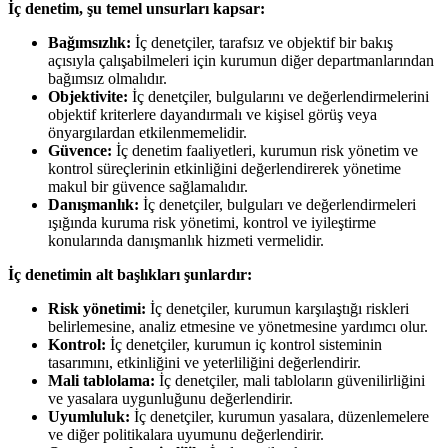
İç denetim, şu temel unsurları kapsar:
Bağımsızlık:
İç denetçiler, tarafsız ve objektif bir bakış
açısıyla çalışabilmeleri için kurumun diğer departmanlarından
bağımsız olmalıdır.
Objektivite:
İç denetçiler, bulgularını ve değerlendirmelerini
objektif kriterlere dayandırmalı ve kişisel görüş veya
önyargılardan etkilenmemelidir.
Güvence:
İç denetim faaliyetleri, kurumun risk yönetim ve
kontrol süreçlerinin etkinliğini değerlendirerek yönetime
makul bir güvence sağlamalıdır.
Danışmanlık:
İç denetçiler, bulguları ve değerlendirmeleri
ışığında kuruma risk yönetimi, kontrol ve iyileştirme
konularında danışmanlık hizmeti vermelidir.
İç denetimin alt başlıkları şunlardır:
Risk yönetimi:
İç denetçiler, kurumun karşılaştığı riskleri
belirlemesine, analiz etmesine ve yönetmesine yardımcı olur.
Kontrol:
İç denetçiler, kurumun iç kontrol sisteminin
tasarımını, etkinliğini ve yeterliliğini değerlendirir.
Mali tablolama:
İç denetçiler, mali tabloların güvenilirliğini
ve yasalara uygunluğunu değerlendirir.
Uyumluluk:
İç denetçiler, kurumun yasalara, düzenlemelere
ve diğer politikalara uyumunu değerlendirir.