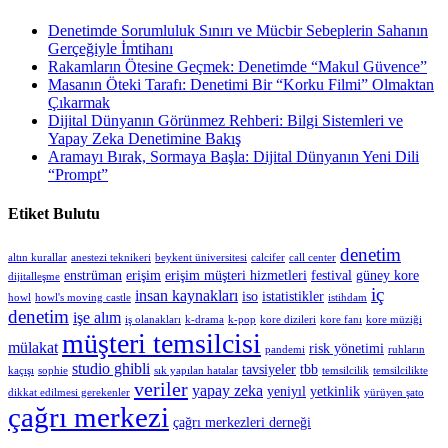
Denetimde Sorumluluk Sınırı ve Mücbir Sebeplerin Sahanın
Gerçeğiyle İmtihanı
Rakamların Ötesine Geçmek: Denetimde “Makul Güvence”
Masanın Öteki Tarafı: Denetimi Bir “Korku Filmi” Olmaktan
Çıkarmak
Dijital Dünyanın Görünmez Rehberi: Bilgi Sistemleri ve
Yapay Zeka Denetimine Bakış
Aramayı Bırak, Sormaya Başla: Dijital Dünyanın Yeni Dili
“Prompt”
Etiket Bulutu
denetim
altın kurallar
anestezi teknikeri
beykent üniversitesi
calcifer
call center
enstrüman
erişim
erişim müşteri hizmetleri
festival
güney kore
dijitalleşme
iç
insan kaynakları
iso
istatistikler
howl
howl's moving castle
istihdam
denetim
işe alım
iş olanakları
k-drama
k-pop
kore dizileri
kore fanı
kore müziği
müşteri temsilcisi
mülakat
risk yönetimi
pandemi
ruhların
studio ghibli
tavsiyeler
tbb
kaçışı
sophie
sık yapılan hatalar
temsilcilik
temsilcilikte
veriler
yapay zeka
yeniyıl
yetkinlik
dikkat edilmesi gerekenler
yürüyen şato
çağrı merkezi
çağrı merkezleri derneği