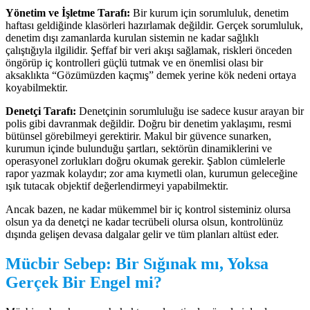
Yönetim ve İşletme Tarafı:
Bir kurum için sorumluluk, denetim
haftası geldiğinde klasörleri hazırlamak değildir. Gerçek sorumluluk,
denetim dışı zamanlarda kurulan sistemin ne kadar sağlıklı
çalıştığıyla ilgilidir. Şeffaf bir veri akışı sağlamak, riskleri önceden
öngörüp iç kontrolleri güçlü tutmak ve en önemlisi olası bir
aksaklıkta “Gözümüzden kaçmış” demek yerine kök nedeni ortaya
koyabilmektir.
Denetçi Tarafı:
Denetçinin sorumluluğu ise sadece kusur arayan bir
polis gibi davranmak değildir. Doğru bir denetim yaklaşımı, resmi
bütünsel görebilmeyi gerektirir. Makul bir güvence sunarken,
kurumun içinde bulunduğu şartları, sektörün dinamiklerini ve
operasyonel zorlukları doğru okumak gerekir. Şablon cümlelerle
rapor yazmak kolaydır; zor ama kıymetli olan, kurumun geleceğine
ışık tutacak objektif değerlendirmeyi yapabilmektir.
Ancak bazen, ne kadar mükemmel bir iç kontrol sisteminiz olursa
olsun ya da denetçi ne kadar tecrübeli olursa olsun, kontrolünüz
dışında gelişen devasa dalgalar gelir ve tüm planları altüst eder.
Mücbir Sebep: Bir Sığınak mı, Yoksa
Gerçek Bir Engel mi?