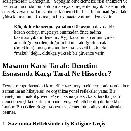
sözleşmesidir. Denetçinin, “Yaptığım örneklemeler, risk analizleri ve
testler sonucunda, bu tablolarda veya süreçlerde büyük, sistemi felç
edecek veya kararları saptıracak önemli bir hata bulunmadığına dair
yüksek ama mutlak olmayan bir kanaate vardım” demesidir.
Küçük bir benzetme yapalım:
Bir aşçının devasa bir
kazan çorbayı müşteriye sunmadan önce tadına
bakması gibidir denetim. Aşçı kazanın tamamını içmez;
ama doğru yerden, doğru miktarda aldığı bir kaşık
(örneklem), ona çorbanın tuzu ve lezzeti hakkında
“makul” değil, oldukça yüksek bir güvence verir.
Masanın Karşı Tarafı: Denetim
Esnasında Karşı Taraf Ne Hisseder?
Denetim raporlarındaki kuru dille yazılmış maddelerin arkasında, her
zaman insan hikayeleri ve organizasyonel refleksler yatar. Bir
denetçinin “makul güvence”ye ulaşma çabası, karşı tarafta (yani
denetlenen şirkette, departmanda veya yöneticilerde) derin etkiler
bırakır. Bu etkileri doğru yönetmek, denetimin kalitesini doğrudan
belirler.
1. Savunma Refleksinden İş Birliğine Geçiş