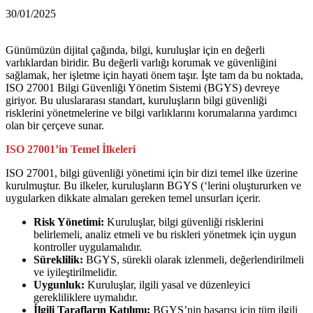
30/01/2025
Günümüzün dijital çağında, bilgi, kuruluşlar için en değerli
varlıklardan biridir. Bu değerli varlığı korumak ve güvenliğini
sağlamak, her işletme için hayati önem taşır. İşte tam da bu noktada,
ISO 27001 Bilgi Güvenliği Yönetim Sistemi (BGYS) devreye
giriyor. Bu uluslararası standart, kuruluşların bilgi güvenliği
risklerini yönetmelerine ve bilgi varlıklarını korumalarına yardımcı
olan bir çerçeve sunar.
ISO 27001’in Temel İlkeleri
ISO 27001, bilgi güvenliği yönetimi için bir dizi temel ilke üzerine
kurulmuştur. Bu ilkeler, kuruluşların BGYS (‘lerini oluştururken ve
uygularken dikkate almaları gereken temel unsurları içerir.
Risk Yönetimi:
Kuruluşlar, bilgi güvenliği risklerini
belirlemeli, analiz etmeli ve bu riskleri yönetmek için uygun
kontroller uygulamalıdır.
Süreklilik:
BGYS, sürekli olarak izlenmeli, değerlendirilmeli
ve iyileştirilmelidir.
Uygunluk:
Kuruluşlar, ilgili yasal ve düzenleyici
gerekliliklere uymalıdır.
İlgili Tarafların Katılımı:
BGYS’nin başarısı için tüm ilgili