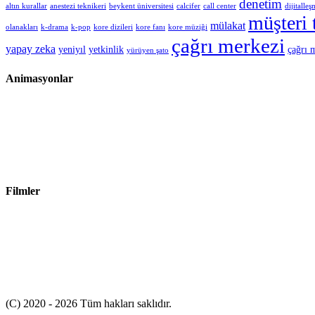
denetim
altın kurallar
anestezi teknikeri
beykent üniversitesi
calcifer
call center
dijitalle
müşteri 
mülakat
olanakları
k-drama
k-pop
kore dizileri
kore fanı
kore müziği
çağrı merkezi
yapay zeka
yeniyıl
yetkinlik
çağrı 
yürüyen şato
Animasyonlar
Filmler
(C) 2020 - 2026 Tüm hakları saklıdır.