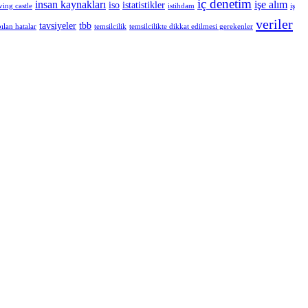
iç denetim
insan kaynakları
işe alım
iso
istatistikler
ing castle
istihdam
iş
veriler
tavsiyeler
tbb
ılan hatalar
temsilcilik
temsilcilikte dikkat edilmesi gerekenler