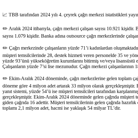
📈 TBB tarafından 2024 yılı 4. çeyrek çağrı merkezi istatistikleri yayı
✏️ Aralık 2024 itibarıyla, çağrı merkezi çalışan sayısı 10.921 kişidir.
sayısı 1.079 kişidir. Banka adına outsource çağrı merkezlerinde çalışan 
✏️ Çağrı merkezinde çalışanların yüzde 71’i kadınlardan oluşmaktadır.
müşteri temsilcilerinde 28, destek hizmeti veren personelde 35 ve yön
yüzde 93’ünü yükseköğretim kurumlarını bitirmiş ve/veya lisansüstü eğ
Çalışanların yüzde 7’si lise mezunudur. Çağrı merkezi çalışanlarının 1
✏️ Ekim-Aralık 2024 döneminde, çağrı merkezlerine gelen toplam çağrı
döneme göre 4 milyon adet artarak 33 milyon olarak gerçekleşmiştir. 
yanıt sistemi, yüzde 54’ü ise müşteri temsilcileri tarafından karşılan
gerçekleşmiştir. Ekim-Aralık 2024 döneminde gelen çağrıda müşteri temsi
giden çağrıda 16 adettir. Müşteri temsilcilerinin gelen çağrıda hazır
toplamı 2,1 milyon adet, hacmi ise yaklaşık 54 milyar TL’dir.