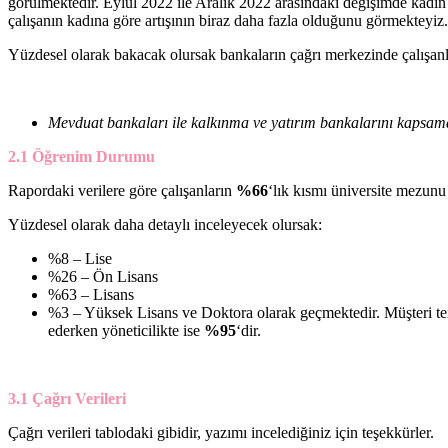
görülmektedir. Eylül 2022 ile Aralık 2022 arasındaki değişimde kadın ç
çalışanın kadına göre artışının biraz daha fazla olduğunu görmekteyiz.
Yüzdesel olarak bakacak olursak bankaların çağrı merkezinde çalışan
Mevduat bankaları ile kalkınma ve yatırım bankalarını kapsamak
2.1 Öğrenim Durumu
Rapordaki verilere göre çalışanların
%66
‘lık kısmı üniversite mezunu
Yüzdesel olarak daha detaylı inceleyecek olursak:
%8 – Lise
%26 – Ön Lisans
%63 – Lisans
%3 – Yüksek Lisans ve Doktora olarak geçmektedir. Müşteri te
ederken yöneticilikte ise
%95
‘dir.
3.1 Çağrı Verileri
Çağrı verileri tablodaki gibidir, yazımı incelediğiniz için teşekkürler.