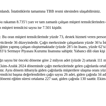
mlandı. İstatistiklerin tamamına TBB resmi sitesinden ulaşabilirsiniz.
 Bu rakamın 8.735’i yarı ve tam zamanlı çalışan müşteri temsilcilerinden
müşteri temsilcisi sayısı ise 7.501 kişidir.
 Bu oran müşteri temsilcilerinde yüzde 73, destek hizmeti veren persone
eticilerde 36 düzeyindedir. Çağrı merkezinde çalışanların yüzde 36’sı İ
itim yapmış çalışan oluşturmaktadır (yüzde 28’i ön lisans, yüzde 62’si l
83’ü Sermaye Piyasası Kurumu lisansına sahiptir. Yabancı dili olan kişi 
 sayısı bir önceki döneme göre 2 milyon adet (yüzde 2) artarak 111 mil
Ekim-Aralık 2024 döneminde çağrı merkezlerinde gelen çağrılarda ortala
mıştır. Aynı dönem itibarıyla giden çağrılarda müşterilere ulaşma oranı y
lcisi başına değerlendirilen çağrı sayısı 26 adet, giden çağrıda 34 adet
lık dönemi eğitim süresi ortalama 227 saat, giden çağrıda 130 saattir. E