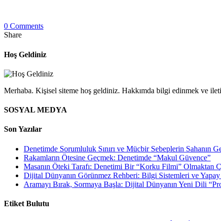
0 Comments
Share
Hoş Geldiniz
Merhaba. Kişisel siteme hoş geldiniz. Hakkımda bilgi edinmek ve iletiş
SOSYAL MEDYA
Son Yazılar
Denetimde Sorumluluk Sınırı ve Mücbir Sebeplerin Sahanın Ge
Rakamların Ötesine Geçmek: Denetimde “Makul Güvence”
Masanın Öteki Tarafı: Denetimi Bir “Korku Filmi” Olmaktan 
Dijital Dünyanın Görünmez Rehberi: Bilgi Sistemleri ve Yapa
Aramayı Bırak, Sormaya Başla: Dijital Dünyanın Yeni Dili “P
Etiket Bulutu