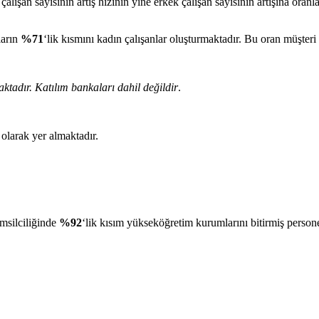
alışan sayısının artış hızının yine erkek çalışan sayısının artışına or
ların
%71
‘lik kısmını kadın çalışanlar oluşturmaktadır. Bu oran müşteri
tadır. Katılım bankaları dahil değildir
.
 olarak yer almaktadır.
msilciliğinde
%92
‘lik kısım yükseköğretim kurumlarını bitirmiş perso