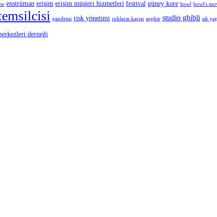
enstrüman
erişim
erişim müşteri hizmetleri
festival
güney kore
şme
howl
howl's mov
temsilcisi
studio ghibli
risk yönetimi
pandemi
ruhların kaçışı
sophie
sık yap
merkezleri derneği