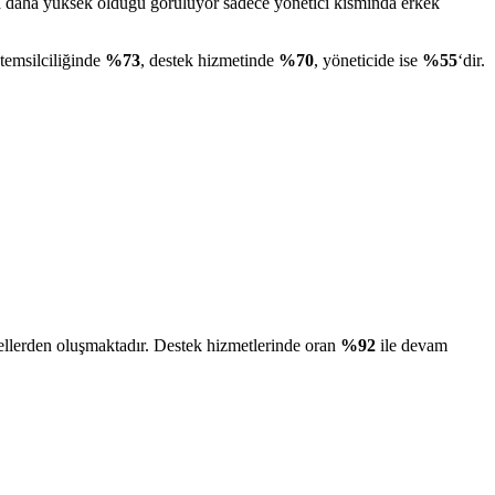
anla daha yüksek olduğu görülüyor sadece yönetici kısmında erkek
 temsilciliğinde
%73
, destek hizmetinde
%70
, yöneticide ise
%55
‘dir.
nellerden oluşmaktadır. Destek hizmetlerinde oran
%92
ile devam