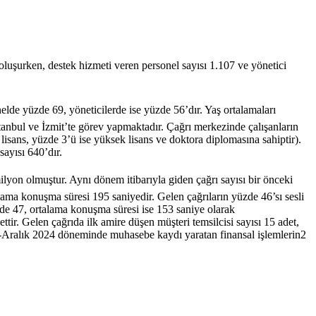
 oluşurken, destek hizmeti veren personel sayısı 1.107 ve yönetici
lde yüzde 69, yöneticilerde ise yüzde 56’dır. Yaş ortalamaları
stanbul ve İzmit’te görev yapmaktadır. Çağrı merkezinde çalışanların
isans, yüzde 3’ü ise yüksek lisans ve doktora diplomasına sahiptir).
sayısı 640’dır.
yon olmuştur. Aynı dönem itibarıyla giden çağrı sayısı bir önceki
ma konuşma süresi 195 saniyedir. Gelen çağrıların yüzde 46’sı sesli
üzde 47, ortalama konuşma süresi ise 153 saniye olarak
tir. Gelen çağrıda ilk amire düşen müşteri temsilcisi sayısı 15 adet,
kim-Aralık 2024 döneminde muhasebe kaydı yaratan finansal işlemlerin2