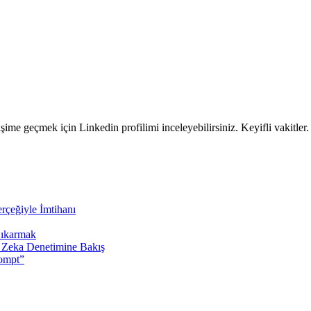
ime geçmek için Linkedin profilimi inceleyebilirsiniz. Keyifli vakitler.
rçeğiyle İmtihanı
Çıkarmak
y Zeka Denetimine Bakış
rompt”