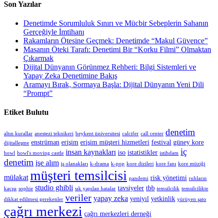
Son Yazılar
Denetimde Sorumluluk Sınırı ve Mücbir Sebeplerin Sahanın
Gerçeğiyle İmtihanı
Rakamların Ötesine Geçmek: Denetimde “Makul Güvence”
Masanın Öteki Tarafı: Denetimi Bir “Korku Filmi” Olmaktan
Çıkarmak
Dijital Dünyanın Görünmez Rehberi: Bilgi Sistemleri ve
Yapay Zeka Denetimine Bakış
Aramayı Bırak, Sormaya Başla: Dijital Dünyanın Yeni Dili
“Prompt”
Etiket Bulutu
denetim
altın kurallar
anestezi teknikeri
beykent üniversitesi
calcifer
call center
enstrüman
erişim
erişim müşteri hizmetleri
festival
güney kore
dijitalleşme
iç
insan kaynakları
iso
istatistikler
howl
howl's moving castle
istihdam
denetim
işe alım
iş olanakları
k-drama
k-pop
kore dizileri
kore fanı
kore müziği
müşteri temsilcisi
mülakat
risk yönetimi
pandemi
ruhların
studio ghibli
tavsiyeler
tbb
kaçışı
sophie
sık yapılan hatalar
temsilcilik
temsilcilikte
veriler
yapay zeka
yeniyıl
yetkinlik
dikkat edilmesi gerekenler
yürüyen şato
çağrı merkezi
çağrı merkezleri derneği