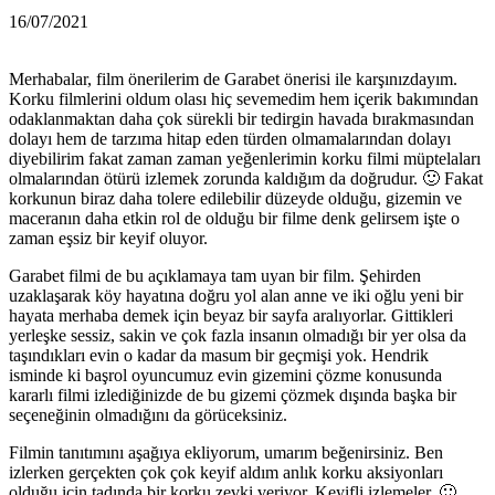
16/07/2021
Merhabalar, film önerilerim de Garabet önerisi ile karşınızdayım.
Korku filmlerini oldum olası hiç sevemedim hem içerik bakımından
odaklanmaktan daha çok sürekli bir tedirgin havada bırakmasından
dolayı hem de tarzıma hitap eden türden olmamalarından dolayı
diyebilirim fakat zaman zaman yeğenlerimin korku filmi müptelaları
olmalarından ötürü izlemek zorunda kaldığım da doğrudur. 🙂 Fakat
korkunun biraz daha tolere edilebilir düzeyde olduğu, gizemin ve
maceranın daha etkin rol de olduğu bir filme denk gelirsem işte o
zaman eşsiz bir keyif oluyor.
Garabet filmi de bu açıklamaya tam uyan bir film. Şehirden
uzaklaşarak köy hayatına doğru yol alan anne ve iki oğlu yeni bir
hayata merhaba demek için beyaz bir sayfa aralıyorlar. Gittikleri
yerleşke sessiz, sakin ve çok fazla insanın olmadığı bir yer olsa da
taşındıkları evin o kadar da masum bir geçmişi yok. Hendrik
isminde ki başrol oyuncumuz evin gizemini çözme konusunda
kararlı filmi izlediğinizde de bu gizemi çözmek dışında başka bir
seçeneğinin olmadığını da görüceksiniz.
Filmin tanıtımını aşağıya ekliyorum, umarım beğenirsiniz. Ben
izlerken gerçekten çok çok keyif aldım anlık korku aksiyonları
olduğu için tadında bir korku zevki veriyor. Keyifli izlemeler. 🙂